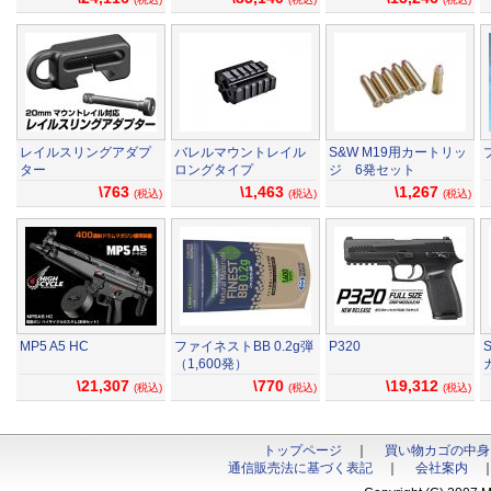
レイルスリングアダプ
バレルマウントレイル
S&W M19用カートリッ
ター
ロングタイプ
ジ 6発セット
\763
\1,463
\1,267
(税込)
(税込)
(税込)
MP5 A5 HC
ファイネストBB 0.2g弾
P320
（1,600発）
\21,307
\770
\19,312
(税込)
(税込)
(税込)
トップページ
｜
買い物カゴの中身
通信販売法に基づく表記
｜
会社案内