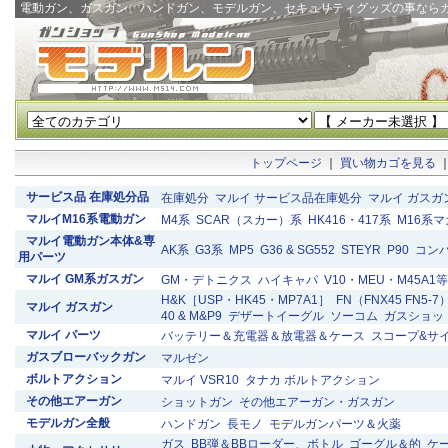
電動ガン、ガスガン、ハンドガン、モデルガン、セキュリティグッズの事なら
トップページ
｜
買い物カゴを見る
サービス品 在庫処分品
在庫処分
マルイ サービス品在庫処分
マルイ ガスガ
マルイM16系電動ガン
M4系
SCAR（スカー）系
HK416・417系
M16系
マルイ電動ガン本体&専
AK系
G3系
MP5
G36 & SG552
STEYR
P90
コン
用パーツ
マルイ GM系ガスガン
GM・デトニクス
ハイキャパ
V10・MEU・M45A1等
H&K［USP・HK45・MP7A1］
FN（FNX45 FN5-7
マルイ ガスガン
40 & M&P9
デザートイーグル
ソーコム
ガスショッ
マルイ パーツ
バッテリー＆充電器＆放電器＆ケース
スコープ&サ
ガスブローバックガン
マルゼン
ボルトアクション
マルイ VSR10
タナカ ボルトアクション
その他エアーガン
ショットガン
その他エアーガン・ガスガン
モデルガン全般
ハンドガン
長モノ
モデルガンパーツ＆火薬
ガス
BB弾＆BBローダー、ボトル
ゴーグル＆的
ケ