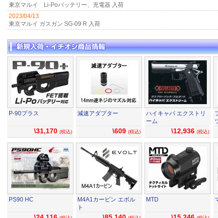
東京マルイ Li-Poバッテリー、充電器 入荷
2023/04/13
東京マルイ ガスガン SG-09 R 入荷
P-90プラス
減速アダプター
ハイキャパ エクストリ
ーム
\31,170
\609
\12,936
(税込)
(税込)
(税込)
PS90 HC
M4A1カービン エボル
MTD
ト
\24,116
\85,140
\15,246
(税込)
(税込)
(税込)