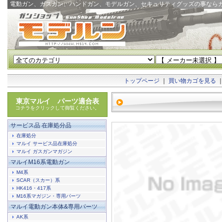
電動ガン、ガスガン、ハンドガン、モデルガン、セキュリティグッズの事なら
トップページ
｜
買い物カゴを見る
東京マルイ パーツ適合表
コチラをクリックして御覧ください。
サービス品 在庫処分品
在庫処分
マルイ サービス品在庫処分
マルイ ガスガンマガジン
マルイM16系電動ガン
M4系
SCAR（スカー）系
HK416・417系
M16系マガジン・専用パーツ
マルイ電動ガン本体&専用パーツ
AK系