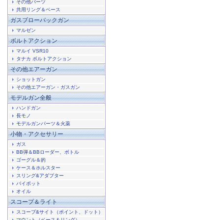
その他パーツ
共用リング＆ベース
ガスブローバックガン
マルゼン
ボルトアクション
マルイ VSR10
タナカ ボルトアクション
その他エアーガン
ショットガン
その他エアーガン・ガスガン
モデルガン全般
ハンドガン
長モノ
モデルガンパーツ＆火薬
小物・アクセサリー
ガス
BB弾＆BBローダー、ボトル
ゴーグル＆的
ケース＆ホルスター
スリング&アダプター
バイポット
オイル
スコープ＆ライト
スコープ&サイト（ポイント、ドット）
マウント（ベース＆リング）