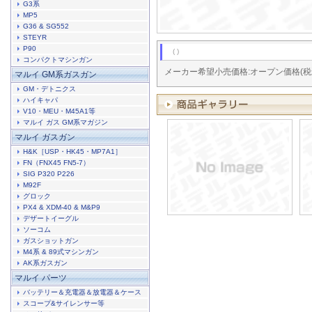
G3系
MP5
G36 & SG552
STEYR
P90
( )
コンパクトマシンガン
メーカー希望小売価格:オープン価格(税
マルイ GM系ガスガン
GM・デトニクス
ハイキャパ
V10・MEU・M45A1等
マルイ ガス GM系マガジン
マルイ ガスガン
H&K［USP・HK45・MP7A1］
FN（FNX45 FN5-7）
SIG P320 P226
M92F
グロック
PX4 & XDM-40 & M&P9
デザートイーグル
ソーコム
ガスショットガン
M4系 & 89式マシンガン
AK系ガスガン
マルイ パーツ
バッテリー＆充電器＆放電器＆ケース
スコープ&サイレンサー等