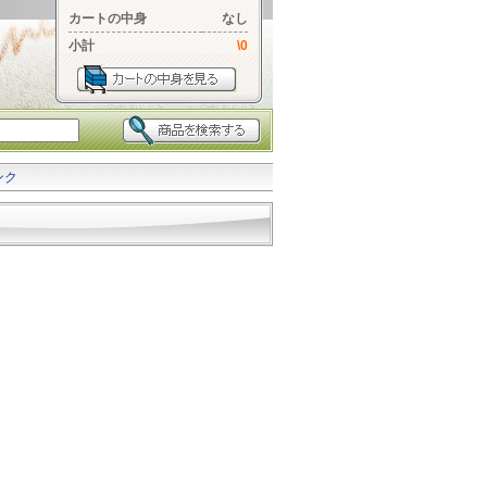
カートの中身
なし
小計
\0
ンク