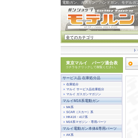
電動ガン、ガスガン、ハンドガン、モデルガ
ト
東京マルイ パーツ適合表
コチラをクリックして御覧ください。
サービス品 在庫処分品
在庫処分
マルイ サービス品在庫処分
マルイ ガスガンマガジン
マルイM16系電動ガン
M4系
SCAR（スカー）系
HK416・417系
M16系マガジン・専用パーツ
マルイ電動ガン本体&専用パーツ
AK系