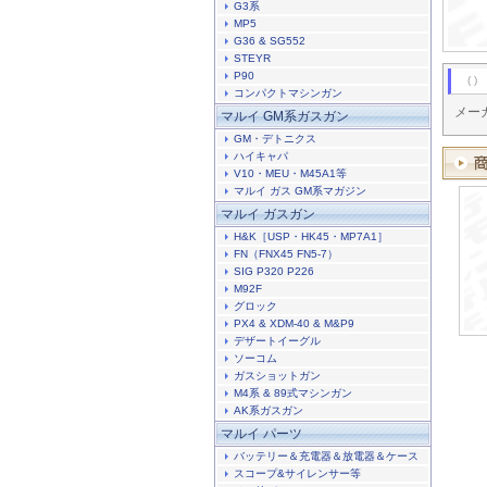
G3系
MP5
G36 & SG552
STEYR
P90
( )
コンパクトマシンガン
メー
マルイ GM系ガスガン
GM・デトニクス
ハイキャパ
V10・MEU・M45A1等
マルイ ガス GM系マガジン
マルイ ガスガン
H&K［USP・HK45・MP7A1］
FN（FNX45 FN5-7）
SIG P320 P226
M92F
グロック
PX4 & XDM-40 & M&P9
デザートイーグル
ソーコム
ガスショットガン
M4系 & 89式マシンガン
AK系ガスガン
マルイ パーツ
バッテリー＆充電器＆放電器＆ケース
スコープ&サイレンサー等