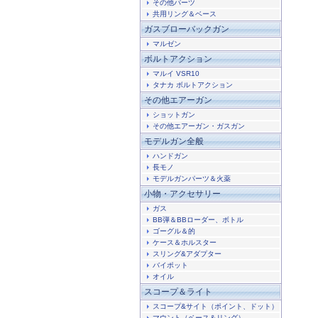
その他パーツ
共用リング＆ベース
ガスブローバックガン
マルゼン
ボルトアクション
マルイ VSR10
タナカ ボルトアクション
その他エアーガン
ショットガン
その他エアーガン・ガスガン
モデルガン全般
ハンドガン
長モノ
モデルガンパーツ＆火薬
小物・アクセサリー
ガス
BB弾＆BBローダー、ボトル
ゴーグル＆的
ケース＆ホルスター
スリング&アダプター
バイポット
オイル
スコープ＆ライト
スコープ&サイト（ポイント、ドット）
マウント（ベース＆リング）