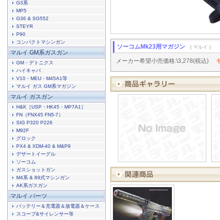
G3系
MP5
G36 & SG552
STEYR
P90
コンパクトマシンガン
ソーコムMk23用マガジン
( マルイ )
マルイ GM系ガスガン
メーカー希望小売価格:\3,278(税込)
GM・デトニクス
ハイキャパ
V10・MEU・M45A1等
マルイ ガス GM系マガジン
マルイ ガスガン
H&K［USP・HK45・MP7A1］
FN（FNX45 FN5-7）
SIG P320 P226
M92F
グロック
PX4 & XDM-40 & M&P9
デザートイーグル
ソーコム
ガスショットガン
M4系 & 89式マシンガン
AK系ガスガン
マルイ パーツ
バッテリー＆充電器＆放電器＆ケース
スコープ&サイレンサー等