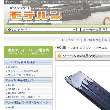
電動ガン、ガスガン、ハンドガン、モデルガン、セキュリティグッズの事なら
トップページ
｜
買い物カゴを見る
HOME
マルイ ガスガン
ソーコム
東京マルイ パーツ適合表
コチラをクリックして御覧ください。
ソーコムMk23用マガジン
サービス品 在庫処分品
在庫処分
マルイ サービス品在庫処分
マルイ ガスガンマガジン
マルイM16系電動ガン
M4系
SCAR（スカー）系
HK416・417系
M16系マガジン・専用パーツ
マルイ電動ガン本体&専用パーツ
AK系