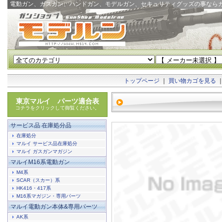
電動ガン、ガスガン、ハンドガン、モデルガン、セキュリティグッズの事なら
トップページ
｜
買い物カゴを見る
東京マルイ パーツ適合表
コチラをクリックして御覧ください。
サービス品 在庫処分品
在庫処分
マルイ サービス品在庫処分
マルイ ガスガンマガジン
マルイM16系電動ガン
M4系
SCAR（スカー）系
HK416・417系
M16系マガジン・専用パーツ
マルイ電動ガン本体&専用パーツ
AK系