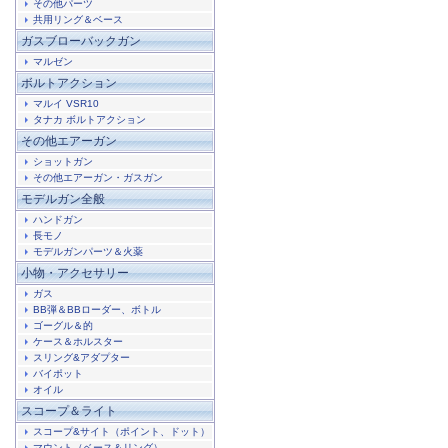
その他パーツ
共用リング＆ベース
ガスブローバックガン
マルゼン
ボルトアクション
マルイ VSR10
タナカ ボルトアクション
その他エアーガン
ショットガン
その他エアーガン・ガスガン
モデルガン全般
ハンドガン
長モノ
モデルガンパーツ＆火薬
小物・アクセサリー
ガス
BB弾＆BBローダー、ボトル
ゴーグル＆的
ケース＆ホルスター
スリング&アダプター
バイポット
オイル
スコープ＆ライト
スコープ&サイト（ポイント、ドット）
マウント（ベース＆リング）