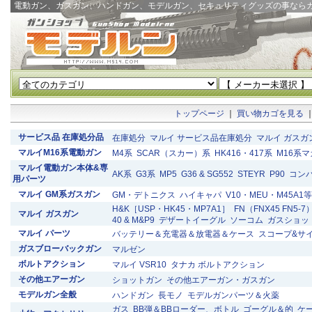
電動ガン、ガスガン、ハンドガン、モデルガン、セキュリティグッズの事なら
トップページ
｜
買い物カゴを見る
サービス品 在庫処分品
在庫処分
マルイ サービス品在庫処分
マルイ ガスガ
マルイM16系電動ガン
M4系
SCAR（スカー）系
HK416・417系
M16系
マルイ電動ガン本体&専
AK系
G3系
MP5
G36 & SG552
STEYR
P90
コン
用パーツ
マルイ GM系ガスガン
GM・デトニクス
ハイキャパ
V10・MEU・M45A1等
H&K［USP・HK45・MP7A1］
FN（FNX45 FN5-7
マルイ ガスガン
40 & M&P9
デザートイーグル
ソーコム
ガスショッ
マルイ パーツ
バッテリー＆充電器＆放電器＆ケース
スコープ&サ
ガスブローバックガン
マルゼン
ボルトアクション
マルイ VSR10
タナカ ボルトアクション
その他エアーガン
ショットガン
その他エアーガン・ガスガン
モデルガン全般
ハンドガン
長モノ
モデルガンパーツ＆火薬
ガス
BB弾＆BBローダー、ボトル
ゴーグル＆的
ケ