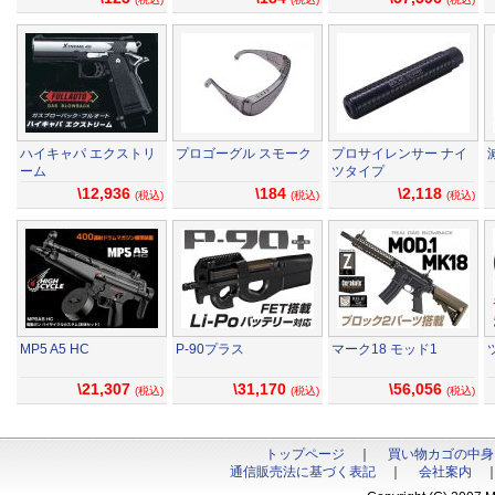
ハイキャパ エクストリ
プロゴーグル スモーク
プロサイレンサー ナイ
ーム
ツタイプ
\12,936
\184
\2,118
(税込)
(税込)
(税込)
MP5 A5 HC
P-90プラス
マーク18 モッド1
\21,307
\31,170
\56,056
(税込)
(税込)
(税込)
トップページ
｜
買い物カゴの中身
通信販売法に基づく表記
｜
会社案内