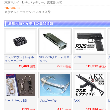
東京マルイ Li-Poバッテリー、充電器 入荷
2023/04/13
東京マルイ ガスガン SG-09 R 入荷
バレルマウントレイル
SIG P226クローム用マ
P320
ロングタイプ
ガジン
\1,463
\598
\19,312
(税込)
(税込)
(税込)
キーリリース BS
プロゴーグル
AKX
\123
\184
\57,596
(税込)
(税込)
(税込)