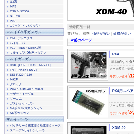
G3系
MP5
G36 & SG552
STEYR
P90
コンパクトマシンガン
登録商品一覧
マルイ GM系ガスガン
並び順： 標準 |
価格が安い
|
価格が高い
GM・デトニクス
≪前のページ
ハイキャパ
V10・MEU・M45A1等
マルイ ガス GM系マガジン
PX4
マルイ ガスガン
革新的なイタ
H&K［USP・HK45・MP7A1］
メーカ希望小売価格:\
FN（FNX45 FN5-7）
\1
SIG P320 P226
モデルン価格:
M92F
グロック
PX4 & XDM-40 & M&P9
PX4用スペ
デザートイーグル
ソーコム
ガスショットガン
メーカ希望小売価格:\
M4系 & 89式マシンガン
\2
AK系ガスガン
モデルン価格:
マルイ パーツ
バッテリー＆充電器＆放電器＆ケース
XDM-40
スコープ&サイレンサー等