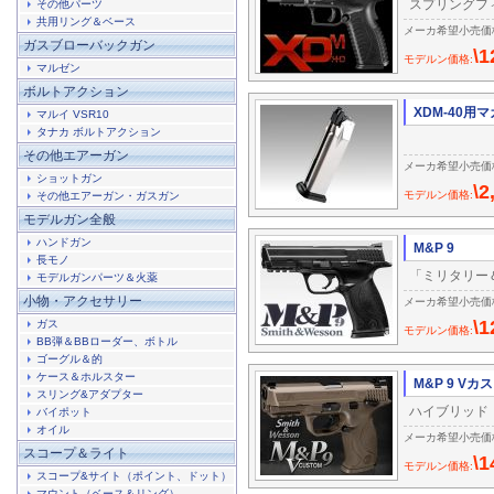
スプリングフ
その他パーツ
共用リング＆ベース
メーカ希望小売価格:\
ガスブローバックガン
\1
モデルン価格:
マルゼン
ボルトアクション
XDM-40用
マルイ VSR10
タナカ ボルトアクション
その他エアーガン
メーカ希望小売価格:\
ショットガン
\2
モデルン価格:
その他エアーガン・ガスガン
モデルガン全般
ハンドガン
M&P 9
長モノ
「ミリタリー
モデルガンパーツ＆火薬
小物・アクセサリー
メーカ希望小売価格:\
\1
ガス
モデルン価格:
BB弾＆BBローダー、ボトル
ゴーグル＆的
ケース＆ホルスター
M&P 9 Vカ
スリング&アダプター
ハイブリッド
バイポット
オイル
メーカ希望小売価格:\
スコープ＆ライト
\1
モデルン価格:
スコープ&サイト（ポイント、ドット）
マウント（ベース＆リング）