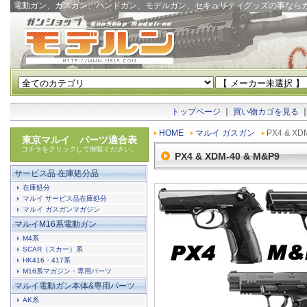
電動ガン、ガスガン、ハンドガン、モデルガン、セキュリティグッズの事なら
トップページ
｜
買い物カゴを見る
HOME
マルイ ガスガン
PX4 & XD
東京マルイ パーツ適合表
コチラをクリックして御覧ください。
PX4 & XDM-40 & M&P9
サービス品 在庫処分品
在庫処分
マルイ サービス品在庫処分
マルイ ガスガンマガジン
マルイM16系電動ガン
M4系
SCAR（スカー）系
HK416・417系
M16系マガジン・専用パーツ
マルイ電動ガン本体&専用パーツ
AK系