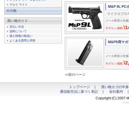
マルイ ライト
M&P 9L P
その他
マイクロプロ
買い物ガイド
メーカ希望小売価格:\
\1
支払い方法
モデルン価格:
送料について
個人情報の取扱い
よくある質問と回答
M&P9用マ
メーカ希望小売価格:\
\2
モデルン価格:
≪前のページ
トップページ
｜
買い物カゴの中身
通信販売法に基づく表記
｜
会社案内
Copyright (C) 2007 M