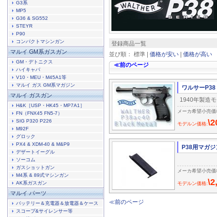
G3系
MP5
G36 & SG552
STEYR
P90
コンパクトマシンガン
登録商品一覧
マルイ GM系ガスガン
並び順： 標準 |
価格が安い
|
価格が高い
GM・デトニクス
≪前のページ
ハイキャパ
V10・MEU・M45A1等
マルイ ガス GM系マガジン
ワルサーP38 
マルイ ガスガン
1940年製造
H&K［USP・HK45・MP7A1］
メーカ希望小売価格:\
FN（FNX45 FN5-7）
\2
SIG P320 P226
モデルン価格:
M92F
グロック
PX4 & XDM-40 & M&P9
P38用マガジ
デザートイーグル
ソーコム
ガスショットガン
メーカ希望小売価格:\
M4系 & 89式マシンガン
\2
AK系ガスガン
モデルン価格:
マルイ パーツ
≪前のページ
バッテリー＆充電器＆放電器＆ケース
スコープ&サイレンサー等