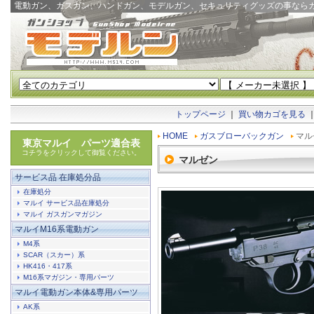
電動ガン、ガスガン、ハンドガン、モデルガン、セキュリティグッズの事なら
トップページ
｜
買い物カゴを見る
HOME
ガスブローバックガン
マル
東京マルイ パーツ適合表
コチラをクリックして御覧ください。
マルゼン
サービス品 在庫処分品
在庫処分
マルイ サービス品在庫処分
マルイ ガスガンマガジン
マルイM16系電動ガン
M4系
SCAR（スカー）系
HK416・417系
M16系マガジン・専用パーツ
マルイ電動ガン本体&専用パーツ
AK系