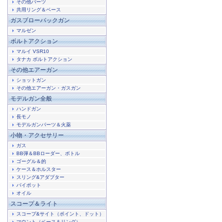
その他パーツ
共用リング＆ベース
ガスブローバックガン
マルゼン
ボルトアクション
マルイ VSR10
タナカ ボルトアクション
その他エアーガン
ショットガン
その他エアーガン・ガスガン
モデルガン全般
ハンドガン
長モノ
モデルガンパーツ＆火薬
小物・アクセサリー
ガス
BB弾＆BBローダー、ボトル
ゴーグル＆的
ケース＆ホルスター
スリング&アダプター
バイポット
オイル
スコープ＆ライト
スコープ&サイト（ポイント、ドット）
マウント（ベース＆リング）